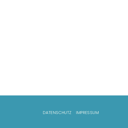
zeilenmenü
DATENSCHUTZ
IMPRESSUM