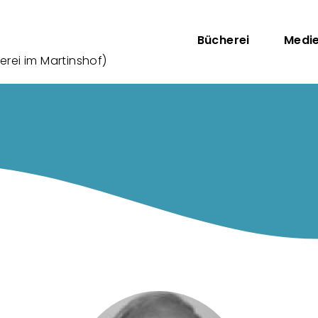
Direkt zum Inhalt
Hauptnav
Bücherei
Medi
rei im Martinshof)