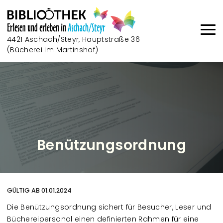
Direkt zum Inhalt
4421 Aschach/Steyr, Hauptstraße 36
(Bücherei im Martinshof)
Haup
Benützungsordnung
GÜLTIG AB 01.01.2024
Die Benützungsordnung sichert für Besucher, Leser und
Büchereipersonal einen definierten Rahmen für eine