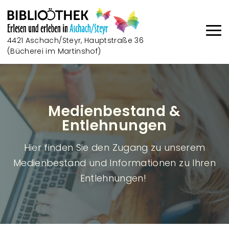
Direkt zum Inhalt
4421 Aschach/Steyr, Hauptstraße 36
(Bücherei im Martinshof)
Haup
Medienbestand &
Entlehnungen
Hier finden Sie den Zugang zu unserem
Medienbestand und Informationen zu Ihren
Entlehnungen!