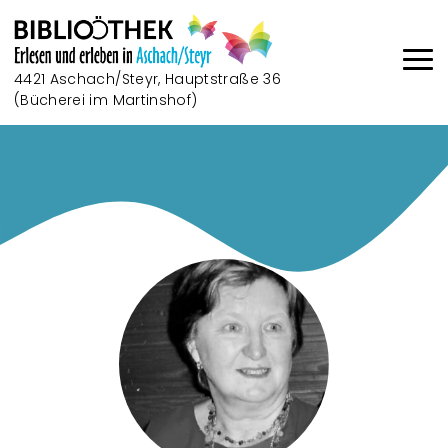
Direkt zum Inhalt
4421 Aschach/Steyr, Hauptstraße 36
(Bücherei im Martinshof)
Haup