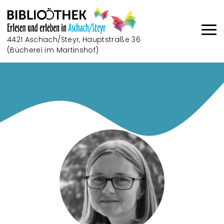
Direkt zum Inhalt
4421 Aschach/Steyr, Hauptstraße 36
(Bücherei im Martinshof)
Haup