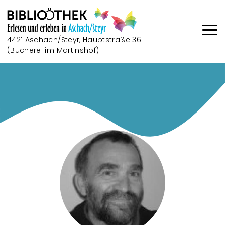
Direkt zum Inhalt
4421 Aschach/Steyr, Hauptstraße 36
(Bücherei im Martinshof)
Haup