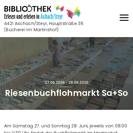
Direkt zum Inhalt
4421 Aschach/Steyr, Hauptstraße 36
(Bücherei im Martinshof)
Haup
27.06.2026
-
28.06.2026
Riesenbuchflohmarkt Sa+So
Am Samstag 27. und Sonntag 28. Juni, jeweils von 08:00