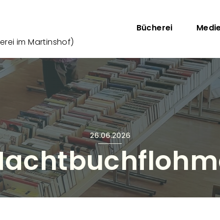
Direkt zum Inhalt
Hauptnav
Bücherei
Medi
rei im Martinshof)
26.06.2026
 Nachtbuchflohm